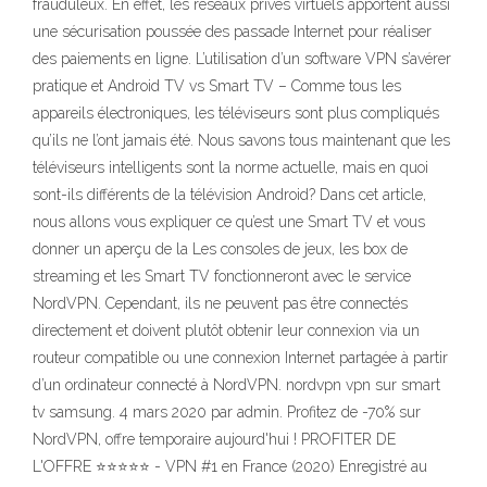
frauduleux. En effet, les réseaux privés virtuels apportent aussi
une sécurisation poussée des passade Internet pour réaliser
des paiements en ligne. L’utilisation d’un software VPN s’avérer
pratique et Android TV vs Smart TV – Comme tous les
appareils électroniques, les téléviseurs sont plus compliqués
qu’ils ne l’ont jamais été. Nous savons tous maintenant que les
téléviseurs intelligents sont la norme actuelle, mais en quoi
sont-ils différents de la télévision Android? Dans cet article,
nous allons vous expliquer ce qu’est une Smart TV et vous
donner un aperçu de la Les consoles de jeux, les box de
streaming et les Smart TV fonctionneront avec le service
NordVPN. Cependant, ils ne peuvent pas être connectés
directement et doivent plutôt obtenir leur connexion via un
routeur compatible ou une connexion Internet partagée à partir
d’un ordinateur connecté à NordVPN. nordvpn vpn sur smart
tv samsung. 4 mars 2020 par admin. Profitez de -70% sur
NordVPN, offre temporaire aujourd'hui ! PROFITER DE
L'OFFRE ⭐⭐⭐⭐⭐ - VPN #1 en France (2020) Enregistré au